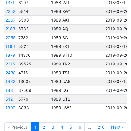
1371
6297
1988 VZ1
2018-07-19 
2252
5814
1988 XW1
2019-09-26 
2367
5398
1989 AK1
2019-09-26 
2183
5733
1989 AQ
2019-09-26 
2055
7282
1989 BC
2019-09-26 
1166
5327
1989 EX1
2018-07-19 
1879
14376
1989 ST10
2019-09-26 
2275
39525
1989 TR2
2019-09-26 
2438
4715
1989 TS1
2019-09-26 
1462
13035
1989 UA6
2018-07-19 
1831
37569
1989 UG
2019-09-26 
512
5776
1989 UT2
1809
8838
1989 UW2
2019-09-26 
« Previous
1
2
3
4
5
6
…
216
Next »