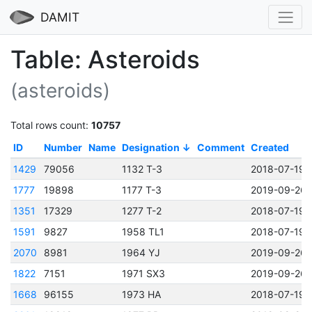
DAMIT
Table: Asteroids
(asteroids)
Total rows count:
10757
ID
Number
Name
Designation
Comment
Created
1429
79056
1132 T-3
2018-07-19 
1777
19898
1177 T-3
2019-09-26 
1351
17329
1277 T-2
2018-07-19 
1591
9827
1958 TL1
2018-07-19 
2070
8981
1964 YJ
2019-09-26 
1822
7151
1971 SX3
2019-09-26 
1668
96155
1973 HA
2018-07-19 1