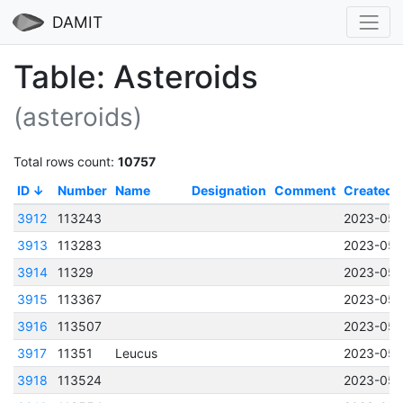
DAMIT
Table: Asteroids
(asteroids)
Total rows count:
10757
ID
Number
Name
Designation
Comment
Created
3912
113243
2023-05-
3913
113283
2023-05-
3914
11329
2023-05-
3915
113367
2023-05-
3916
113507
2023-05-
3917
11351
Leucus
2023-05-
3918
113524
2023-05-