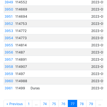
3949
114552
2023-05-
3950
114669
2023-05-
3951
114694
2023-05-
3952
114753
2023-05-
3953
114772
2023-05-
3954
114773
2023-05-
3955
114814
2023-05-
3956
11487
2023-05-
3957
114891
2023-05-
3958
114907
2023-05-
3959
11497
2023-05-
3960
114988
2023-05-
3961
11499
Duras
2023-05-
« Previous
1
…
74
75
76
77
78
79
…