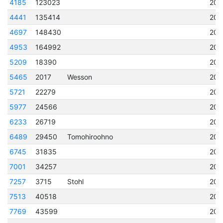
4185
123023
202
4441
135414
202
4697
148430
202
4953
164992
202
5209
18390
202
5465
2017
Wesson
202
5721
22279
202
5977
24566
202
6233
26719
202
6489
29450
Tomohiroohno
202
6745
31835
202
7001
34257
202
7257
3715
Stohl
202
7513
40518
202
7769
43599
202