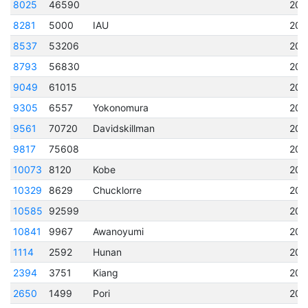
8025
46590
202
8281
5000
IAU
202
8537
53206
202
8793
56830
202
9049
61015
202
9305
6557
Yokonomura
202
9561
70720
Davidskillman
202
9817
75608
202
10073
8120
Kobe
202
10329
8629
Chucklorre
202
10585
92599
202
10841
9967
Awanoyumi
202
1114
2592
Hunan
201
2394
3751
Kiang
201
2650
1499
Pori
202