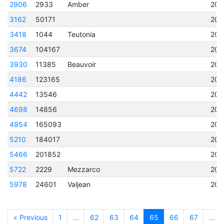
2906
2933
Amber
202
3162
50171
202
3418
1044
Teutonia
202
3674
104167
202
3930
11385
Beauvoir
202
4186
123165
202
4442
13546
202
4698
14856
202
4954
165093
202
5210
184017
202
5466
201852
202
5722
2229
Mezzarco
202
5978
24601
Valjean
202
« Previous
1
…
62
63
64
65
66
67
…