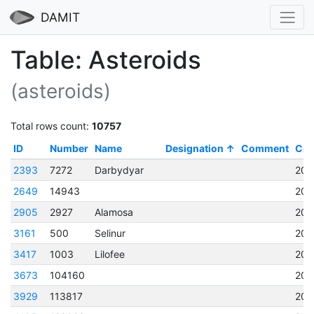
DAMIT
Table: Asteroids
(asteroids)
Total rows count:
10757
ID
Number
Name
Designation
Comment
Cre
2393
7272
Darbydyar
201
2649
14943
202
2905
2927
Alamosa
202
3161
500
Selinur
202
3417
1003
Lilofee
202
3673
104160
202
3929
113817
202