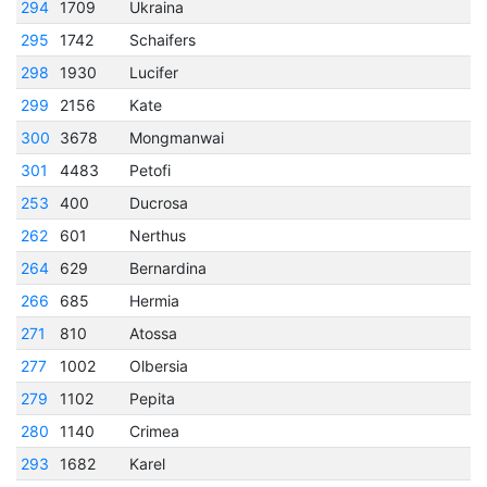
294
1709
Ukraina
295
1742
Schaifers
298
1930
Lucifer
299
2156
Kate
300
3678
Mongmanwai
301
4483
Petofi
253
400
Ducrosa
262
601
Nerthus
264
629
Bernardina
266
685
Hermia
271
810
Atossa
277
1002
Olbersia
279
1102
Pepita
280
1140
Crimea
293
1682
Karel