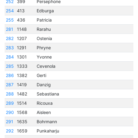
252
399
Persephone
254
413
Edburga
255
436
Patricia
281
1148
Rarahu
282
1207
Ostenia
283
1291
Phryne
284
1301
Yvonne
285
1333
Cevenola
286
1382
Gerti
287
1419
Danzig
288
1482
Sebastiana
289
1514
Ricouxa
290
1568
Aisleen
291
1635
Bohrmann
292
1659
Punkaharju