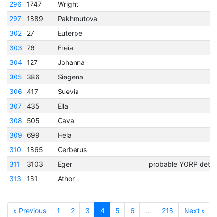
296
1747
Wright
297
1889
Pakhmutova
302
27
Euterpe
303
76
Freia
304
127
Johanna
305
386
Siegena
306
417
Suevia
307
435
Ella
308
505
Cava
309
699
Hela
310
1865
Cerberus
311
3103
Eger
probable YORP detec
313
161
Athor
« Previous
1
2
3
4
5
6
…
216
Next »