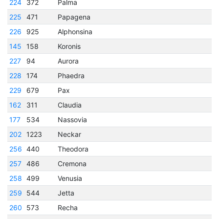
224
372
Palma
225
471
Papagena
226
925
Alphonsina
145
158
Koronis
227
94
Aurora
228
174
Phaedra
229
679
Pax
162
311
Claudia
177
534
Nassovia
202
1223
Neckar
256
440
Theodora
257
486
Cremona
258
499
Venusia
259
544
Jetta
260
573
Recha