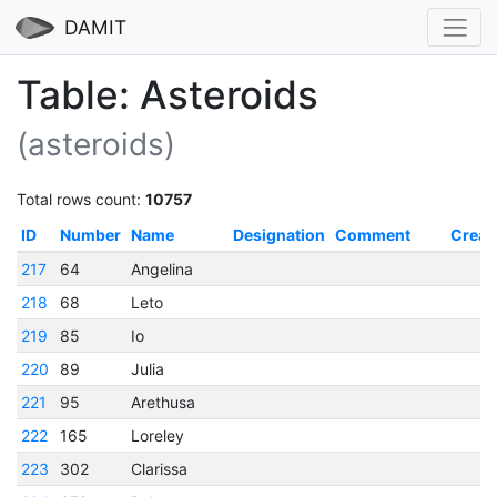
DAMIT
Table: Asteroids
(asteroids)
Total rows count:
10757
ID
Number
Name
Designation
Comment
Creat
217
64
Angelina
218
68
Leto
219
85
Io
220
89
Julia
221
95
Arethusa
222
165
Loreley
223
302
Clarissa